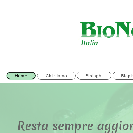
Home
Chi siamo
Biolaghi
Biopi
Resta sempre aggior